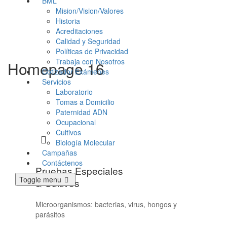
BML
Mision/Vision/Valores
Historia
Acreditaciones
Calidad y Seguridad
Políticas de Privacidad
Trabaja con Nosotros
Homepage 16
Cotizador Exámenes
Servicios
Laboratorio
Tomas a Domicilio
Paternidad ADN
Ocupacional
Cultivos
Biología Molecular
Campañas
Contáctenos
Pruebas Especiales
Toggle menu
& Cultivos
Microorganismos: bacterias, virus, hongos y
parásitos